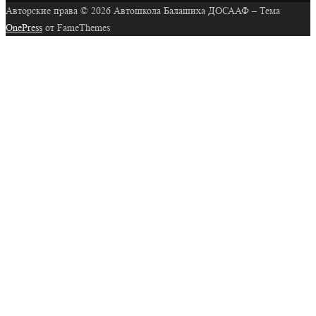
Авторские права © 2026 Автошкола Балашиха ДОСААФ
–
Тема
OnePress
от FameThemes